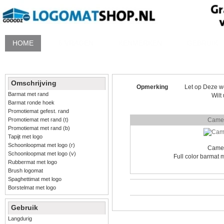
HOME
5 VRAGEN
KENMERKEN
GEBRUIK
Omschrijving
Opmerking
Let op Deze we
Barmat met rand
Wilt
Barmat ronde hoek
Promotiemat gefest. rand
Promotiemat met rand (t)
Came
Promotiemat met rand (b)
Tapijt met logo
Schoonloopmat met logo (r)
Came
Schoonloopmat met logo (v)
Full color barmat
Rubbermat met logo
Brush logomat
Spaghettimat met logo
Borstelmat met logo
Gebruik
Langdurig