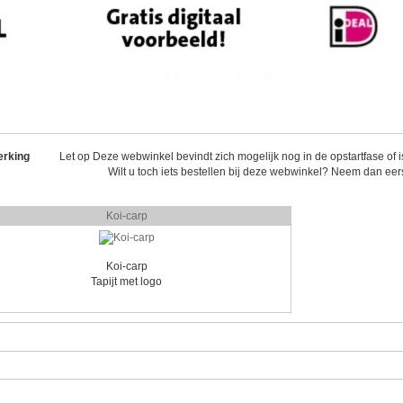
KEN
GEBRUIK
FAQ
WEDERVERKOPERS
rking
Let op Deze webwinkel bevindt zich mogelijk nog in de opstartfase of is 
Wilt u toch iets bestellen bij deze webwinkel? Neem dan eer
Koi-carp
Koi-carp
Tapijt met logo