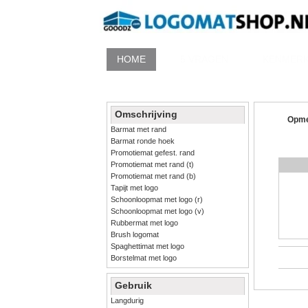
HOME
5 VRAGEN
KENMER
Omschrijving
Opme
Barmat met rand
Barmat ronde hoek
Promotiemat gefest. rand
Promotiemat met rand (t)
Promotiemat met rand (b)
Tapijt met logo
Schoonloopmat met logo (r)
Schoonloopmat met logo (v)
Rubbermat met logo
Brush logomat
Spaghettimat met logo
Borstelmat met logo
Gebruik
Langdurig